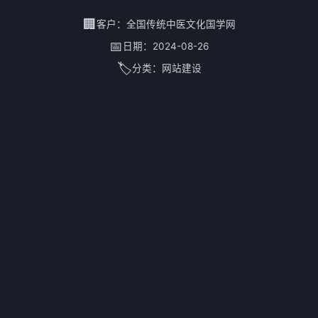
深入基层普及中医药卫生和健康知识，致力于疑难
🏢
客户：
全国传统中医文化国学网
病、慢性病康复研究与治疗。
📅
日期：
2024-08-26
🏷️
分类：
网站建设