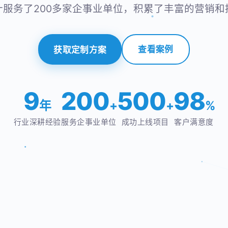
联系电话 *
计服务了200多家企事业单位，积累了丰富的营销和
查看案例
获取定制方案
意向产品
9
200
500
98
年
+
+
%
提交咨询信息
行业深耕经验
服务企事业单位
成功上线项目
客户满意度