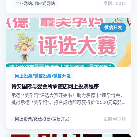
销售、消防器材销售、计算机软硬件及辅助设备零售、
企业网站/响应式网站
案例 #0018
通讯设备销售、家用电器销售、日用陶瓷制品销售、电
子产品销售、五金产品零售、机械设备销售、金属材料
销售、体育用品及器材零售、环境应急技术装备销售、
微信开发
机械电气设备销售、专业保洁服务、服装服饰零售、食
品销售、劳动保护用品销售、安防设备销售、针纺织品
销售、城市绿化管理、网上贸易代理、会议及展览服
务、网络技术服务等。
网上投票/微信投票/微信开发
诗安国际母婴会所承德店网上投票程序
承德“*美孕妈”评选大赛开始啦！助力承德市*届孕博会，
挑战承德“*美孕妈”。报名成功即可获得价值500元母婴
大礼包（待产包、折叠毛毯、儿童折叠盆），奖品联系
主办方到会所领取。
网上投票/微信投票/微信开发
案例 #0019