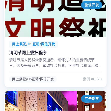
微信开发
网上祭祀/H5互动/微信开发
清明节网上祭扫程序
清明节是人民群众祭奠逝者、缅怀先人的重要传统节
日，涉及千家万户，牵动社会各界，关乎社会和谐。绿
色文明祭扫，理性表达哀思。自觉摒弃在街头、路边、
广场、林区、草地焚香烧纸等不文明祭祀行为，将中华
网上祭祀/H5互动/微信开发
案例 #0020
民族慎终追远的情感融入现代文明之中。
广告投放