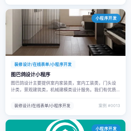
小程序开发
联系人 *
联系电话 *
装修设计/在线表单/小程序开发
意向产品
图巴鸽设计小程序
图巴鸽设计主要提供室内家装类，室内工装类，门头设
计类，景观建筑类，机械建模类设计服务。我们有优质
的设计及绘图团队，线下团队100余人，线上团队高达
8000余人，图巴鸽团队给您专业的设计成果，舒服的服
提交咨询信息
装修设计/在线表单/小程序开发
案例 #0013
务，让您足不出户，决胜千里之外。
小程序开发