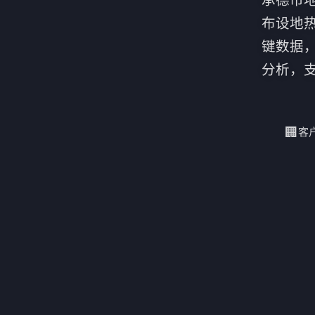
布设地
键数据
分析，
🏢
客