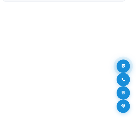
💬
📞
💬
💚