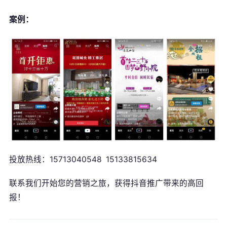
案例：
公司名称 *
联系人 *
联系电话 *
投放热线：15713040548 15133815634
意向产品
联系我们开始您的营销之旅，获得抖音推广带来的高回
报！
提交咨询信息