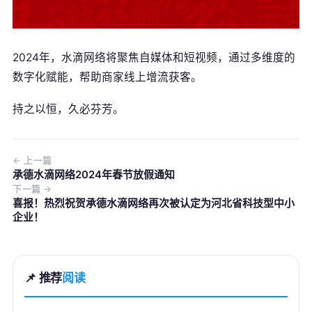
2024年，水滴网络将聚焦自媒体和短视频，通过多维度的
数字化赋能，帮助商家线上增流获客。
持之以恒，久必芬芳。
公司名称 *
← 上一篇
承德水滴网络2024年春节放假通知
联系人 *
下一篇 →
喜报！热烈祝贺承德水滴网络再次被认定为河北省科技型中小
企业！
联系电话 *
📌 推荐
阅读
意向产品